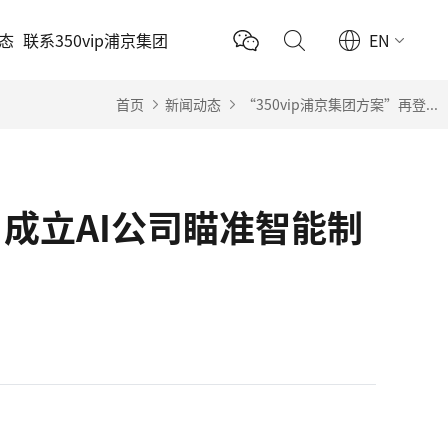
态
联系350vip浦京集团
EN
首页
新闻动态
“350vip浦京集团方案”再登...
，成立AI公司瞄准智能制