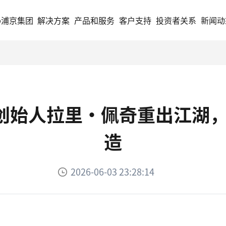
ip浦京集团
解决方案
产品和服务
客户支持
投资者关系
新闻动
谷歌创始人拉里・佩奇重出江湖
造
2026-06-03 23:28:14