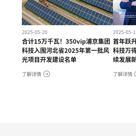
2025-05-20
2025-05-1
合计15万千瓦！350vip浦京集团
首年跃升
科技入围河北省2025年第一批风
科技万得
光项目开发建设名单
续发展
了解详情
了解详情