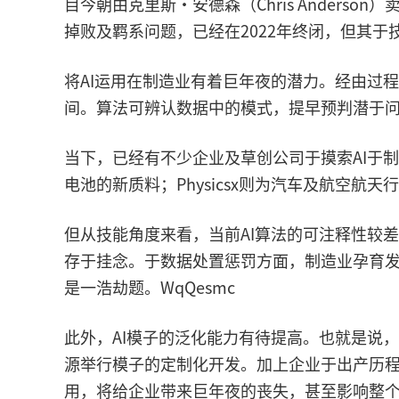
目今朝由克里斯・安德森（Chris Anders
掉败及羁系问题，已经在2022年终闭，但其于技能
将AI运用在制造业有着巨年夜的潜力。经由过
间。算法可辨认数据中的模式，提早预判潜于问
当下，已经有不少企业及草创公司于摸索AI于制造业
电池的新质料；Physicsx则为汽车及航空航天行
但从技能角度来看，当前AI算法的可注释性较
存于挂念。于数据处置惩罚方面，制造业孕育发
是一浩劫题。WqQesmc
此外，AI模子的泛化能力有待提高。也就是说
源举行模子的定制化开发。加上企业于出产历
用，将给企业带来巨年夜的丧失，甚至影响整个行