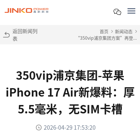
返回新闻列
首页
新闻动态
表
“350vip浦京集团方案”再登...
350vip浦京集团-苹果
iPhone 17 Air新爆料：厚
5.5毫米，无SIM卡槽
2026-04-29 17:53:20