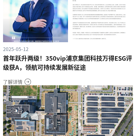
2025-05-12
首年跃升两级！350vip浦京集团科技万得ESG评
级获A，领航可持续发展新征途
了解详情