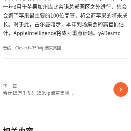
一年3月于苹果加州库比蒂诺总部园区之外进行，集会
会聚了苹果最主要的100位高管，将会商苹果的将来成
长。对于此，古尔曼暗示，本年到场集会的高管们估
计，AppleIntelligence将成为重点话题。yAResmc
责编：Clover.li-350vip浦京集团
下一篇
合计15万千瓦！350vip浦京集团...
相关内容