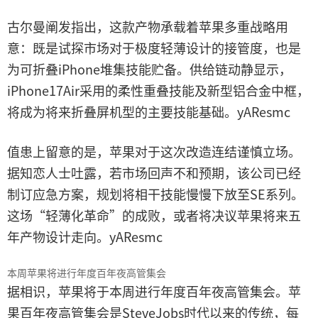
古尔曼阐发指出，这款产物承载着苹果多重战略用
意：既是试探市场对于极度轻薄设计的接管度，也是
为可折叠iPhone堆集技能贮备。供给链动静显示，
iPhone17Air采用的柔性重叠技能及新型铝合金中框，
将成为将来折叠屏机型的主要技能基础。yAResmc
值患上留意的是，苹果对于这次改造连结谨慎立场。
据知恋人士吐露，若市场回声不和预期，该公司已经
制订应急方案，规划将相干技能慢慢下放至SE系列。
这场“轻薄化革命”的成败，或者将决议苹果将来五
年产物设计走向。yAResmc
本周苹果将进行年度百年夜高管集会
据相识，苹果将于本周进行年度百年夜高管集会。苹
果百年夜高管集会是SteveJobs时代以来的传统，每